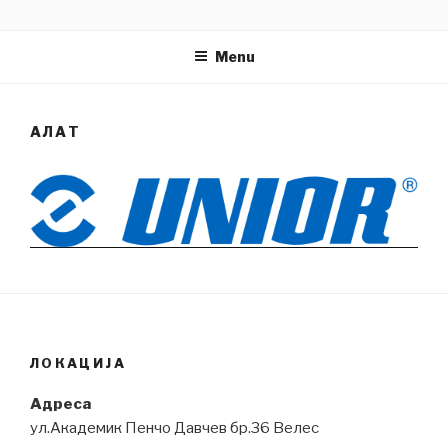
Skip
МАРТИН
Резервни делови за товарни возила
to
Menu
content
АЛАТ
ЛОКАЦИЈА
Адреса
ул.Академик Пенчо Давчев бр.36 Велес